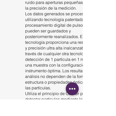
ruido para aperturas pequeñas mejora
la precisión de la medición.
​Los datos generados se procesan
utilizando tecnología patentada de
procesamiento digital de pulsos y
pueden ser guardados y
posteriormente reanalizados. Esta
tecnología proporciona una resolución
y precisión ultra alta inalcanzables a
través de cualquier otra tecnología:
detección de 1 partícula en 1 ml de
una muestra con la configuración de
instrumento óptima. Los resultados del
análisis no dependen de la forma,
estructura o propiedades ópticas de
las partículas.
Utiliza el principio de Coulter para
detectar partículas mediante la
detección de zona eléctrica,
independientemente de la naturaleza