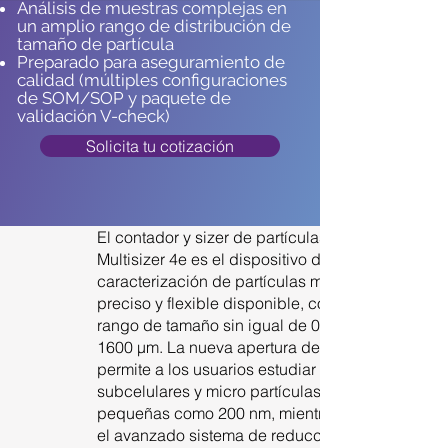
Análisis de muestras complejas en
un amplio rango de distribución de
tamaño de partícula
Preparado para aseguramiento de
calidad (múltiples configuraciones
de SOM/SOP y paquete de
validación V-check)
Solicita tu cotización
El contador y sizer de partículas
Multisizer 4e es el dispositivo de
caracterización de partículas más
preciso y flexible disponible, con un
rango de tamaño sin igual de 0.2 a
1600 μm. La nueva apertura de 10 μm
permite a los usuarios estudiar
subcelulares y micro partículas tan
pequeñas como 200 nm, mientras que
el avanzado sistema de reducción de