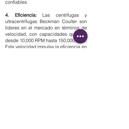
confiables.
4. Eficiencia: 
Las centrífugas y 
ultracentrífugas Beckman Coulter son 
líderes en el mercado en términos de 
velocidad, con capacidades que van 
desde 10,000 RPM hasta 150,000 RPM. 
Esta velocidad impulsa la eficiencia en 
la industria y los laboratorios al 
acelerar procesos de separación y 
análisis, lo que ahorra tiempo valioso y 
permite a los científicos y profesionales 
obtener resultados más rápidamente.
¿Sabías que en BPL 
también ofrecemos 
servicio técnico 
especializado para los 