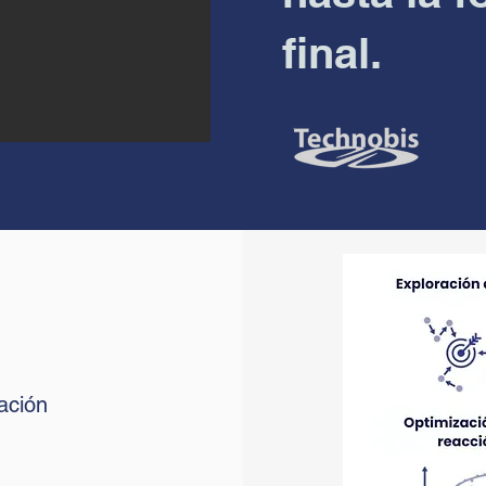
final.
ación