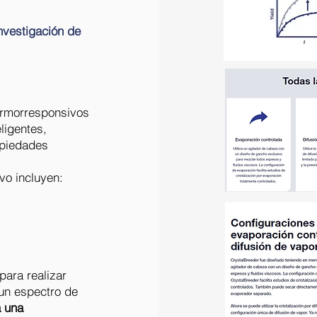
nvestigación de
ermorresponsivos
ligentes,
opiedades
vo incluyen:
para realizar
un espectro de
a una