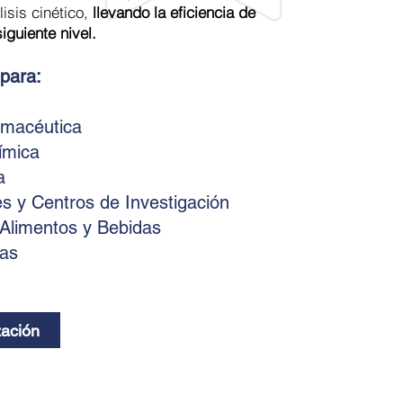
isis cinético,
llevando la eficiencia de
siguiente nivel.
 para:
rmacéutica
ímica
a
s y Centros de Investigación
 Alimentos y Bebidas
Gas
zación