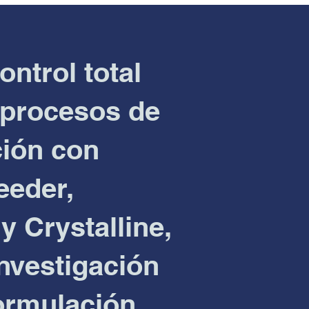
ontrol total
 procesos de
ción con
eeder,
y Crystalline,
investigación
formulación