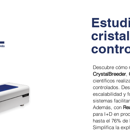
Estud
crista
contr
Descubre cómo n
CrystalBreeder
,
científicos reali
controlados. Desd
escalabilidad y 
sistemas facilita
Además, con
Re
para I+D en pro
hasta el 76% de 
Simplifica la exp