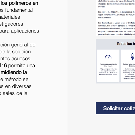
los polímeros en
es fundamental
ateriales
stigadores
 para aplicaciones
pción general de
 de la solución
entes acuosos
al16
permite una
 midiendo la
e método se
os en diversas
 sales de la
Solicitar coti