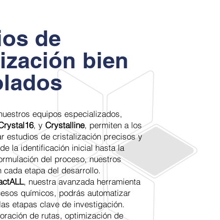
ios de
lización bien
olados
uestros equipos especializados,
Crystal16
, y
Crystalline
, permiten a los
zar estudios de cristalización precisos y
e la identificación inicial hasta la
formulación del proceso, nuestros
n cada etapa del desarrollo.
actALL
, nuestra avanzada herramienta
cesos químicos, podrás automatizar
las etapas clave de investigación.
loración de rutas, optimización de