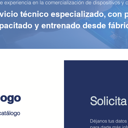
xperiencia en la comercialización de dispositivos y co
icio técnico especializado, con 
pacitado y entrenado desde fábri
logo
Solicita
catálogo
Déjanos tus datos
para darte más in