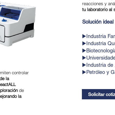
reacciones y anál
tu laboratorio al 
Solución ideal
▶️Industria Fa
▶️Industria Qu
▶️Biotecnologí
▶️Universidade
▶️Industria de
▶️Petróleo y 
miten controlar
de la
ReactALL
xploración
de
Solicitar coti
ejorando la