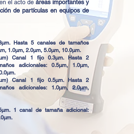
en el acto de
áreas importantes y
ción de partículas en equipos de
.3μm. Hasta 5 canales de tamaños
5μm, 1.0μm, 2.0μm, 5.0μm, 10.0μm.
m) Canal 1 fijo 0.3μm. Hasta 2
maños adicionales: 0.5μm, 1.0μm,
0.0μm.
m) Canal 1 fijo 0.5μm. Hasta 2
maños adicionales: 1.0μm, 2.0μm,
.5μm. 1 canal de tamaña adicional:
.0μm.