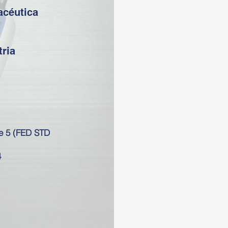
acéutica
tria
e 5 (FED STD
4