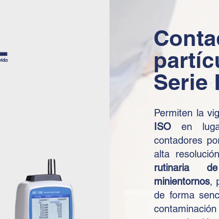
Conta
partíc
Serie
Permiten la vig
ISO
en lugar
contadores por
alta resoluci
rutinaria d
minientornos
, 
de forma senc
contamina