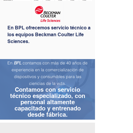
En BPL ofrecemos servicio técnico a
los equipos Beckman Coulter Life
Sciences.
En
BPL
contamos con más de 40 años de
experiencia en la comercialización de
dispositivos y consumibles para las
ciencias de la vida.
Contamos con servicio
técnico especializado, con
personal altamente
capacitado y entrenado
desde fábrica.