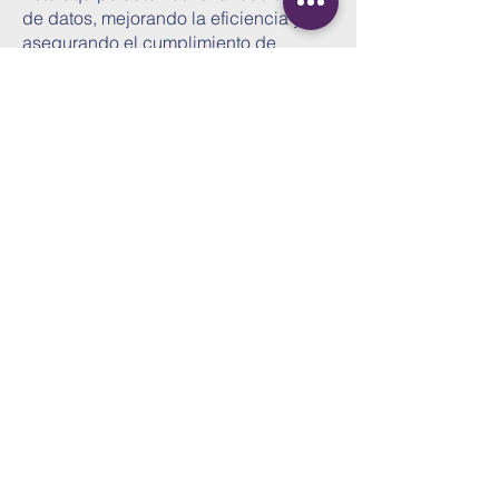
de datos, mejorando la eficiencia y
asegurando el cumplimiento de
normativas en
industrias como
farmacéutica y biotecnología.​