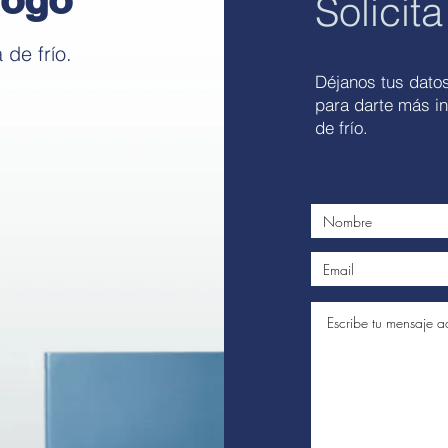
Solicita
de frío.
Déjanos tus dato
para darte más i
de frío.