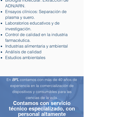
Biología molecular: Extracción de
ADN/ARN.
Ensayos clínicos: Separación de
plasma y suero.
Laboratorios educativos y de
investigación.
Control de calidad en la industria
farmacéutica.
Industrias alimentaria y ambiental
Análisis de calidad
Estudios ambientales
En
BPL
contamos con más de 40 años de
experiencia en la comercialización de
dispositivos y consumibles para las
ciencias de la vida.
Contamos con servicio
técnico especializado, con
personal altamente