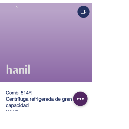
Combi 514R
Centrífuga refrigerada de gran
capaci
dad
HANIL
Centrífuga multipropósito refrigerada
(de
-10 °C a 40 °C)
, alcanza un máximo de