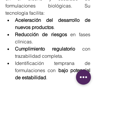
formulaciones biológicas. Su 
tecnología facilita:
Aceleración del desarrollo de 
nuevos productos
.
Reducción de riesgos
 en fases 
clínicas.
Cumplimiento regulatorio
 con 
trazabilidad completa.
Identificación temprana de 
formulaciones con 
bajo potencial 
de estabilidad
.
¿Por qué usar Technobis Crystalline 
como método en el laboratorio?
Optimización de formulaciones 
biológicas con Technobis Crystalline: 
Caso práctico con Lisozima.
 El estudio 